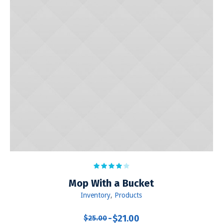
Mop With a Bucket
Inventory
,
Products
$
21.00
$
25.00