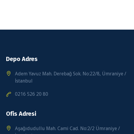
Depo Adres
Adem Yavuz Mah. Derebağ Sok. No:22/8, Ümraniye /
İstanbul
0216 526 20 80
Ofis Adresi
Aşağıdudullu Mah. Cami Cad. No:2/2 Ümraniye /