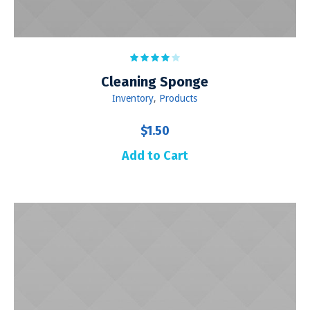
Сleaning Sponge
Inventory
,
Products
$
1.50
Add to Cart