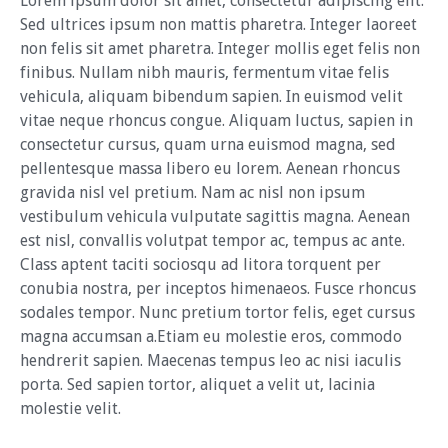
Lorem ipsum dolor sit amet, consectetur adipiscing elit.
Sed ultrices ipsum non mattis pharetra. Integer laoreet
non felis sit amet pharetra. Integer mollis eget felis non
finibus. Nullam nibh mauris, fermentum vitae felis
vehicula, aliquam bibendum sapien. In euismod velit
vitae neque rhoncus congue. Aliquam luctus, sapien in
consectetur cursus, quam urna euismod magna, sed
pellentesque massa libero eu lorem. Aenean rhoncus
gravida nisl vel pretium. Nam ac nisl non ipsum
vestibulum vehicula vulputate sagittis magna. Aenean
est nisl, convallis volutpat tempor ac, tempus ac ante.
Class aptent taciti sociosqu ad litora torquent per
conubia nostra, per inceptos himenaeos. Fusce rhoncus
sodales tempor. Nunc pretium tortor felis, eget cursus
magna accumsan a.Etiam eu molestie eros, commodo
hendrerit sapien. Maecenas tempus leo ac nisi iaculis
porta. Sed sapien tortor, aliquet a velit ut, lacinia
molestie velit.