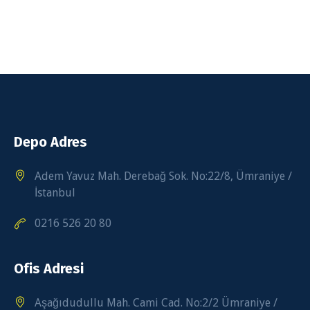
Depo Adres
Adem Yavuz Mah. Derebağ Sok. No:22/8, Ümraniye /
İstanbul
0216 526 20 80
Ofis Adresi
Aşağıdudullu Mah. Cami Cad. No:2/2 Ümraniye /