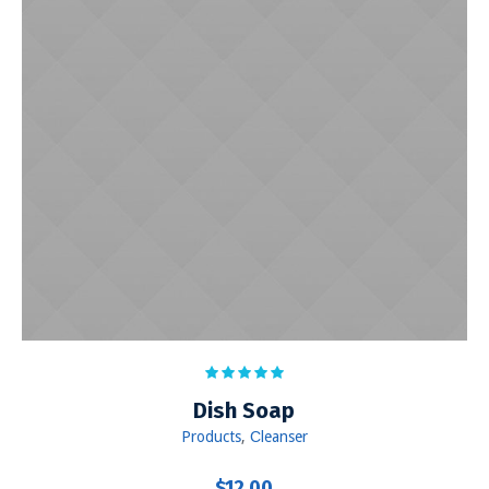
Dish Soap
Products
,
Сleanser
$
12.00